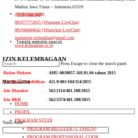
Madiun Jawa Timur – Indonesia 63319
HUBUNGI KAMI
(0351) 466542
081977772015 (Whatsapp LiveChat)
081946404042 (WhatsApp LiveChat)
marketing.nclmadiun@gmail.com
Toggle website search
www.nclmadiun.co.id
IZIN KELEMBAGAAN
Press Escape to close the search panel.
Badan Hukum
:
AHU-0018057.AH.01.04 tahun 2015
Menu
Close
Izin Dinas Pendidikan
:
421.9/401/104/114/2015
Izin Disnaker
:
562/2114/401.108/2015
Izin BKK
:
562/2374/401.108/2015
HOME
PROFIL
PROGRAM STUDI
Nama Anda*
PROGRAM REGULER (1 TAHUN)
PROGRAM PROFESSIONAL COOK