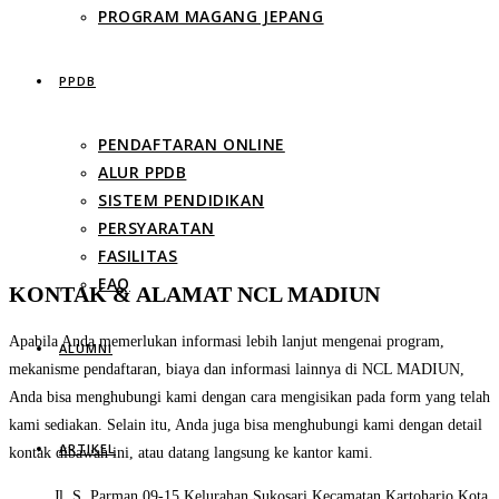
PROGRAM MAGANG JEPANG
PPDB
PENDAFTARAN ONLINE
ALUR PPDB
SISTEM PENDIDIKAN
PERSYARATAN
FASILITAS
FAQ
KONTAK & ALAMAT NCL MADIUN
Apabila Anda memerlukan informasi lebih lanjut mengenai program,
ALUMNI
mekanisme pendaftaran, biaya dan informasi lainnya di NCL MADIUN,
Anda bisa menghubungi kami dengan cara mengisikan pada form yang telah
kami sediakan. Selain itu, Anda juga bisa menghubungi kami dengan detail
ARTIKEL
kontak dibawah ini, atau datang langsung ke kantor kami.
Jl. S. Parman 09-15 Kelurahan Sukosari Kecamatan Kartoharjo Kota