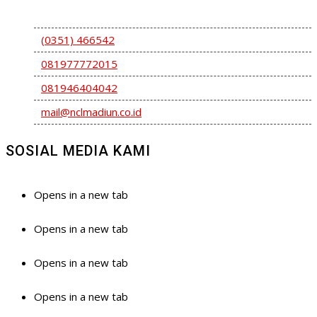
Madiun Jawa Timur – Indonesia 63319
(0351) 466542
081977772015
081946404042
mail@nclmadiun.co.id
SOSIAL MEDIA KAMI
Opens in a new tab
Opens in a new tab
Opens in a new tab
Opens in a new tab