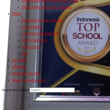
PROGRAM PROFESSIONAL COOK
PROGRAM MAGANG JEPANG
PPDB
PENDAFTARAN ONLINE
ALUR PPDB
SISTEM PENDIDIKAN
PERSYARATAN
FASILITAS
FAQ
ALUMNI
ARTIKEL
HUBUNGI KAMI
Toggle website search
Search this website