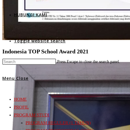
HUBUNGI KAMI
Toggle website search
Indonesia TOP School Award 2021
Press Escape to close the search panel.
Menu
Close
HOME
PROFIL
PROGRAM STUDI
PROGRAM REGULER (1 TAHUN)