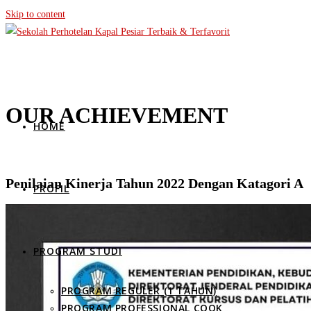
Skip to content
OUR ACHIEVEMENT
HOME
Penilaian Kinerja Tahun 2022 Dengan Katagori A
PROFIL
PROGRAM STUDI
PROGRAM REGULER (1 TAHUN)
PROGRAM PROFESSIONAL COOK