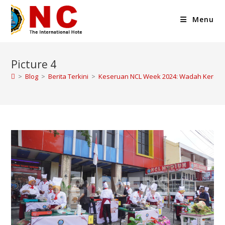
Menu
Picture 4
>
Blog
>
Berita Terkini
>
Keseruan NCL Week 2024: Wadah Keren u