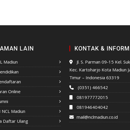
AMAN LAIN
KONTAK & INFORM
CL Madiun
Jl. S. Parman 09-15 Kel. Su
Kec. Kartoharjo Kota Madiun 
endidikan
Timur – Indonesia 63319
endaftaran
(0351) 466542
ran Online
081977772015
umni
081946404042
B NCL Madiun
mail@nclmadiun.co.id
a Daftar Ulang