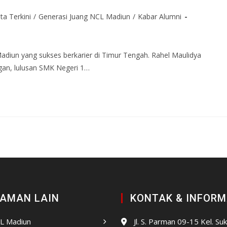
ta Terkini
/
Generasi Juang NCL Madiun
/
Kabar Alumni
adiun yang sukses berkarier di Timur Tengah. Rahel Maulidya
ngan, lulusan SMK Negeri 1…
AMAN LAIN
KONTAK & INFORM
CL Madiun
Jl. S. Parman 09-15 Kel. Su