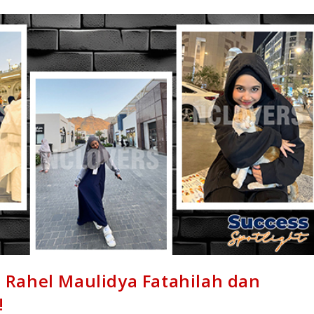
Rahel Maulidya Fatahilah dan
!