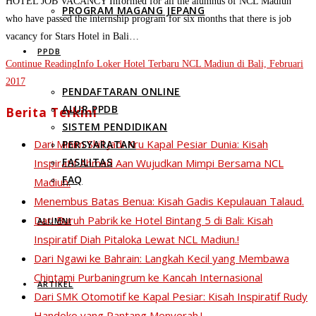
HOTEL JOB VACANCY Informed for all the alumnus of NCL Madiun
PROGRAM MAGANG JEPANG
who have passed the internship program for six months that there is job
vacancy for Stars Hotel in Bali…
PPDB
Continue Reading
Info Loker Hotel Terbaru NCL Madiun di Bali, Februari
2017
PENDAFTARAN ONLINE
ALUR PPDB
Berita Terkini
SISTEM PENDIDIKAN
Dari Minim Skill Jadi Kru Kapal Pesiar Dunia: Kisah
PERSYARATAN
FASILITAS
Inspiratif Ahmad Aan Wujudkan Mimpi Bersama NCL
FAQ
Madiun.
Menembus Batas Benua: Kisah Gadis Kepulauan Talaud.
Dari Buruh Pabrik ke Hotel Bintang 5 di Bali: Kisah
ALUMNI
Inspiratif Diah Pitaloka Lewat NCL Madiun.!
Dari Ngawi ke Bahrain: Langkah Kecil yang Membawa
Chintami Purbaningrum ke Kancah Internasional
ARTIKEL
Dari SMK Otomotif ke Kapal Pesiar: Kisah Inspiratif Rudy
Handoko yang Pantang Menyerah.!