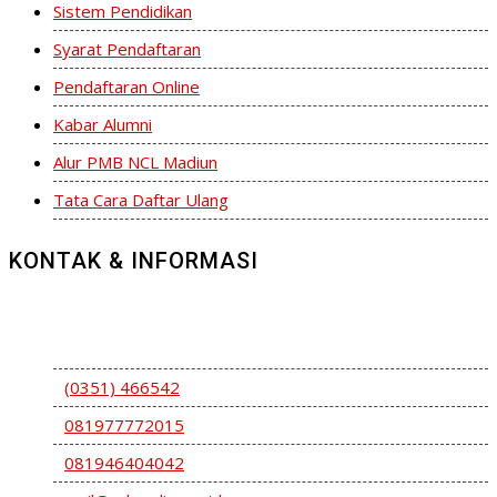
Sistem Pendidikan
Syarat Pendaftaran
Pendaftaran Online
Kabar Alumni
Alur PMB NCL Madiun
Tata Cara Daftar Ulang
KONTAK & INFORMASI
Jl. S. Parman 09-15 Kel. Sukosari Kec. Kartoharjo Kota
Madiun Jawa Timur – Indonesia 63319
(0351) 466542
081977772015
081946404042