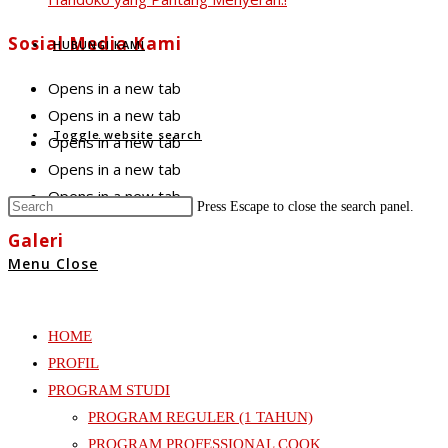
Sosial Media Kami
HUBUNGI KAMI
Opens in a new tab
Opens in a new tab
Toggle website search
Opens in a new tab
Opens in a new tab
Opens in a new tab
Press Escape to close the search panel.
Galeri
Menu
Close
HOME
PROFIL
PROGRAM STUDI
PROGRAM REGULER (1 TAHUN)
PROGRAM PROFESSIONAL COOK