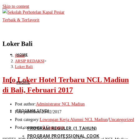
Skip to content
Loker Bali
HOME
Home
>
ARSIP REDAKSI
>
Loker Bali
Info Loker Hotel Terbaru NCL Madiun
PROFIL
di Bali, Februari 2017
Post author:
Administrator NCL Madiun
PROGRAM STUDI
Post published:
23/02/2017
Post category:
Lowongan Kerja Alumni NCL Madiun
/
Uncategorized
PROGRAM REGULER (1 TAHUN)
Post comments:
0 Comments
PROGRAM PROFESSIONAL COOK