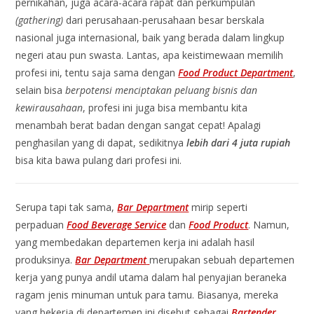
pernikahan, juga acara-acara rapat dan perkumpulan
(gathering)
dari perusahaan-perusahaan besar berskala
nasional juga internasional, baik yang berada dalam lingkup
negeri atau pun swasta. Lantas, apa keistimewaan memilih
profesi ini, tentu saja sama dengan
Food Product Department
,
selain bisa
berpotensi menciptakan peluang bisnis dan
kewirausahaan
, profesi ini juga bisa membantu kita
menambah berat badan dengan sangat cepat! Apalagi
penghasilan yang di dapat, sedikitnya
lebih dari 4 juta rupiah
bisa kita bawa pulang dari profesi ini.
Serupa tapi tak sama,
Bar Department
mirip seperti
perpaduan
Food Beverage Service
dan
Food Product
. Namun,
yang membedakan departemen kerja ini adalah hasil
produksinya.
Bar Department
merupakan sebuah departemen
kerja yang punya andil utama dalam hal penyajian beraneka
ragam jenis minuman untuk para tamu. Biasanya, mereka
yang bekerja di departemen ini disebut sebagai
Bartender
.