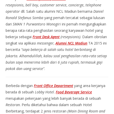
resepsionis
,
bell boy
,
customer service
,
concierge
,
telephone
operator
dll. Salah satu alumni NCL Madiun bernama
Daniel
Ronald Stefanus Somba
yang pernah tercatat sebagai lulusan
dari
SMAN 1 Purwantoro Wonogiri
ini pernah mengungkapkan
berapa rata-rata penghasilan seorang karyawan hotel yang
bekerja sebagai
Front Desk Agent
(resepsionis)
. Dalam obrolan
singkat via aplikasi
messenger,
Alumni NCL Madiun
TA 2015 ini
bercerita
“saya bekerja di salah satu hotel berbintang di
Jakarta. Alhamdulillah, kalau soal penghasilan rata-rata setiap
bulan saya menerima lebih dari 6 juta rupiah, termasuk gaji
pokok dan uang service”
.
Berbeda dengan
Front Office Department
yang area kerjanya
berada di sebuah
Lobby Hotel
.
Food Beverage Service
merupakan pekerjaan yang lebih banyak berada di sebuah
Restoran
. Perlu diketahui bahwa dalam sebuah Hotel
Berbintang, terdapat 2 jenis restoran
(Main Dining Room and