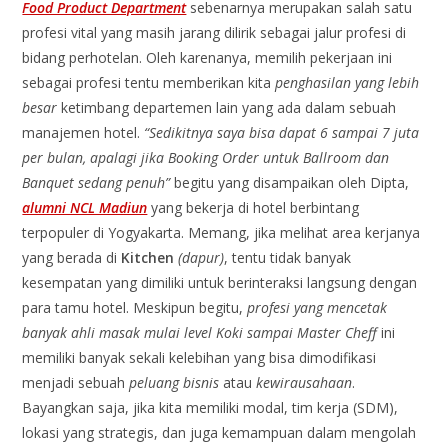
Food Product Department
sebenarnya merupakan salah satu
profesi vital yang masih jarang dilirik sebagai jalur profesi di
bidang perhotelan. Oleh karenanya, memilih pekerjaan ini
sebagai profesi tentu memberikan kita
penghasilan yang lebih
besar
ketimbang departemen lain yang ada dalam sebuah
manajemen hotel.
“Sedikitnya saya bisa dapat 6 sampai 7 juta
per bulan, apalagi jika Booking Order untuk Ballroom dan
Banquet sedang penuh”
begitu yang disampaikan oleh Dipta,
alumni NCL Madiun
yang bekerja di hotel berbintang
terpopuler di Yogyakarta. Memang, jika melihat area kerjanya
yang berada di
Kitchen
(dapur)
, tentu tidak banyak
kesempatan yang dimiliki untuk berinteraksi langsung dengan
para tamu hotel. Meskipun begitu,
profesi yang mencetak
banyak ahli masak mulai level Koki sampai Master Cheff
ini
memiliki banyak sekali kelebihan yang bisa dimodifikasi
menjadi sebuah
peluang bisnis
atau
kewirausahaan
.
Bayangkan saja, jika kita memiliki modal, tim kerja (SDM),
lokasi yang strategis, dan juga kemampuan dalam mengolah