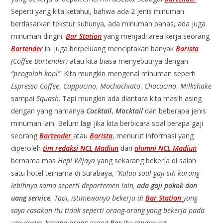
Seperti yang kita ketahui, bahwa ada 2 jenis minuman
berdasarkan tekstur suhunya, ada minuman panas, ada juga
minuman dingin.
Bar Station
yang menjadi area kerja seorang
Bartender
ini juga berpeluang menciptakan banyak
Barista
(Coffee Bartender)
atau kita biasa menyebutnya dengan
“pengolah kopi”
. Kita mungkin mengenal minuman seperti
Espresso Coffee
,
Cappucino
,
Mochachiato
,
Chococino
,
Milkshake
sampai
Squash
. Tapi mungkin ada diantara kita masih asing
dengan yang namanya
Cocktail
,
Mocktail
dan beberapa jenis
minuman lain. Belum lagi jika kita berbicara soal berapa gaji
seorang
Bartender
atau
Barista
, menurut informasi yang
diperoleh
tim redaksi NCL Madiun
dari
alumni NCL Madiun
bernama mas
Hepi Wijaya
yang sekarang bekerja di salah
satu hotel ternama di Surabaya,
“Kalau soal gaji sih kurang
lebihnya sama seperti departemen lain,
ada gaji pokok dan
uang service
. Tapi, istimewanya bekerja di
Bar Station
yang
saya rasakan itu tidak seperti orang-orang yang bekerja pada
umumnya, karena orang-orang
Bar
itu cenderung