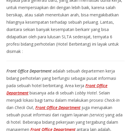
kepada para generasi baru, yang akan memasuki dunia kerja,
untuk mempersiapkan diri dengan lebih baik, karena salah
bersikap, atau salah menentukan arah, bisa mengakibatkan
hilangnya kesempatan terhadap sebuah peluang. Lantas,
diantara sekian banyak kesempatan berkarir yang bisa
didapatkan oleh para lulusan SLTA sederajat, ternyata 6
profesi bidang perhotelan (Hotel Berbintang) ini layak untuk
disimak :
Front Office Department
adalah sebuah departemen kerja
bidang perhotelan yang berfungsi sebagai pusat informasi
pada sebuah hotel berbintang. Area kerja
Front Office
Department
biasanya ada di sebuah
Lobby Hotel
. Selain
menjadi lokasi bagi tamu dalam melakukan prosesi
Check-In
dan
Check Out
,
Front Office Department
juga merupakan
sebuah pusat informasi dari ragam layanan
(service)
yang ada
di hotel. Beberapa bidang pekerjaan yang tergabung dalam
manajemen
Front Office Department
antara lain adalah,