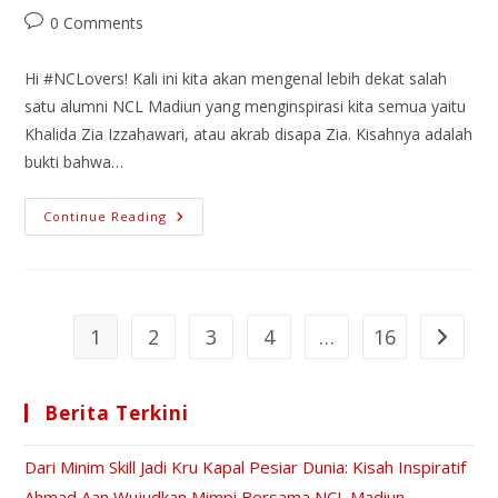
0 Comments
Hi #NCLovers! Kali ini kita akan mengenal lebih dekat salah
satu alumni NCL Madiun yang menginspirasi kita semua yaitu
Khalida Zia Izzahawari, atau akrab disapa Zia. Kisahnya adalah
bukti bahwa…
Continue Reading
1
2
3
4
…
16
Berita Terkini
Dari Minim Skill Jadi Kru Kapal Pesiar Dunia: Kisah Inspiratif
Ahmad Aan Wujudkan Mimpi Bersama NCL Madiun.