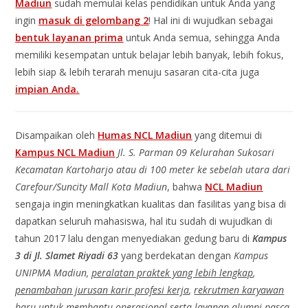
Madiun
sudah memulai kelas pendidikan untuk Anda yang
ingin
masuk di gelombang 2
! Hal ini di wujudkan sebagai
bentuk layanan prima
untuk Anda semua, sehingga Anda
memiliki kesempatan untuk belajar lebih banyak, lebih fokus,
lebih siap & lebih terarah menuju sasaran cita-cita juga
impian Anda.
Disampaikan oleh
Humas NCL Madiun
yang ditemui di
Kampus NCL Madiun
Jl. S. Parman 09 Kelurahan Sukosari
Kecamatan Kartoharjo atau di 100 meter ke sebelah utara dari
Carefour/Suncity Mall Kota Madiun
, bahwa
NCL Madiun
sengaja ingin meningkatkan kualitas dan fasilitas yang bisa di
dapatkan seluruh mahasiswa, hal itu sudah di wujudkan di
tahun 2017 lalu dengan menyediakan gedung baru di
Kampus
3 di Jl. Slamet Riyadi 63
yang berdekatan dengan
Kampus
UNIPMA Madiun,
peralatan praktek yang lebih lengkap
,
penambahan jurusan karir profesi kerja
,
rekrutmen karyawan
baru untuk membantu operasional
serta
layanan alumni pasca