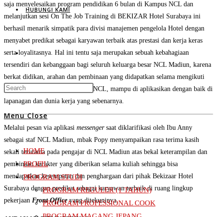
saja menyelesaikan program pendidikan 6 bulan di Kampus NCL dan
HUBUNGI KAMI
melanjutkan sesi On The Job Training di BEKIZAR Hotel Surabaya ini
berhasil menarik simpatik para divisi manajemen pengelola Hotel dengan
menyabet predikat sebagai karyawan terbaik atas prestasi dan kerja keras
Toggle
serta loyalitasnya. Hal ini tentu saja merupakan sebuah kebahagiaan
tersendiri dan kebanggaan bagi seluruh keluarga besar NCL Madiun, karena
berkat didikan, arahan dan pembinaan yang didapatkan selama mengikuti
Press
program perkuliahan di kampus NCL, mampu di aplikasikan dengan baik di
website
Escape
lapanagan dan dunia kerja yang sebenarnya.
to
Menu
Close
close
Melalui pesan via aplikasi
messenger
saat diklarifikasi oleh Ibu Anny
the
search
sebagai staf NCL Madiun, mbak Popy menyampaikan rasa terima kasih
search
HOME
sekali terutama pada pengajar di NCL Madiun atas bekal keterampilan dan
panel.
PROFIL
pembinaan karakter yang diberikan selama kuliah sehingga bisa
mendapatkan kesempatan dan penghargaan dari pihak Bekizaar Hotel
PROGRAM STUDI
Surabaya dengan predikat sebagai karyawan terbaik di ruang lingkup
PROGRAM REGULER (1 TAHUN)
pekerjaan
Front Office
yang ditekuninya.
PROGRAM PROFESSIONAL COOK
PROGRAM MAGANG JEPANG