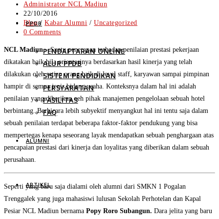
Post
Administrator NCL Madiun
author:
Post
22/10/2016
published:
Post
Blog
/
Kabar Alumni
/
Uncategorized
PPDB
category:
Post
0 Comments
comments:
NCL Madiun
– Suatu penerapan terhadap penilaian prestasi pekerjaan
PENDAFTARAN ONLINE
dikatakan baik bila orientasinya berdasarkan hasil kinerja yang telah
ALUR PPDB
dilakukan oleh setiap orang baik di level staff, karyawan sampai pimpinan
SISTEM PENDIDIKAN
hampir di semua jenis bidang usaha. Konteksnya dalam hal ini adalah
PERSYARATAN
penilaian yang diberikan oeh pihak manajemen pengelolaan sebuah hotel
FASILITAS
berbintang. Berbicara lebih subyektif menyangkut hal ini tentu saja dalam
FAQ
sebuah penilaian terdapat beberapa faktor-faktor pendukung yang bisa
mempertegas kenapa seseorang layak mendapatkan sebuah penghargaan atas
ALUMNI
pencapaian prestasi dari kinerja dan loyalitas yang diberikan dalam sebuah
perusahaan.
ARTIKEL
Seperti yang baru saja dialami oleh alumni dari SMKN 1 Pogalan
Trenggalek yang juga mahasiswi lulusan Sekolah Perhotelan dan Kapal
Pesiar NCL Madiun bernama
Popy Roro Subangun.
Dara jelita yang baru