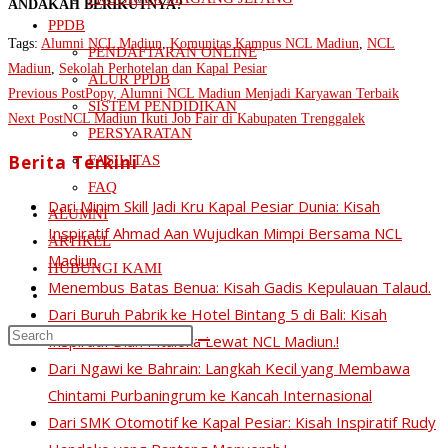
ANDAKAH BERIKUTNYA?
PPDB
Tags
:
Alumni NCL Madiun
,
Komunitas Kampus NCL Madiun
,
NCL
PENDAFTARAN ONLINE
Madiun
,
Sekolah Perhotelan dan Kapal Pesiar
ALUR PPDB
Read
Previous Post
Popy, Alumni NCL Madiun Menjadi Karyawan Terbaik
SISTEM PENDIDIKAN
more
Next Post
NCL Madiun Ikuti Job Fair di Kabupaten Trenggalek
PERSYARATAN
articles
Berita Terkini
FASILITAS
FAQ
Dari Minim Skill Jadi Kru Kapal Pesiar Dunia: Kisah
ALUMNI
Inspiratif Ahmad Aan Wujudkan Mimpi Bersama NCL
ARTIKEL
Madiun.
HUBUNGI KAMI
Menembus Batas Benua: Kisah Gadis Kepulauan Talaud.
Toggle
Dari Buruh Pabrik ke Hotel Bintang 5 di Bali: Kisah
website
Search
Inspiratif Diah Pitaloka Lewat NCL Madiun.!
search
this
Dari Ngawi ke Bahrain: Langkah Kecil yang Membawa
website
Chintami Purbaningrum ke Kancah Internasional
Dari SMK Otomotif ke Kapal Pesiar: Kisah Inspiratif Rudy