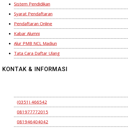
Sistem Pendidikan
Syarat Pendaftaran
Pendaftaran Online
Kabar Alumni
Alur PMB NCL Madiun
Tata Cara Daftar Ulang
KONTAK & INFORMASI
Jl. S. Parman 09-15 Kel. Sukosari Kec. Kartoharjo Kota
Madiun Jawa Timur – Indonesia 63319
(0351) 466542
081977772015
081946404042