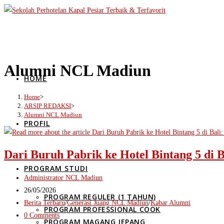
Skip
to
content
Alumni NCL Madiun
HOME
Home
>
ARSIP REDAKSI
>
Alumni NCL Madiun
PROFIL
Dari Buruh Pabrik ke Hotel Bintang 5 di B
PROGRAM STUDI
Post
Administrator NCL Madiun
author:
Post
26/05/2026
PROGRAM REGULER (1 TAHUN)
published:
Post
Berita Terbaru
/
Generasi Juang NCL Madiun
/
Kabar Alumni
PROGRAM PROFESSIONAL COOK
category:
Post
0 Comments
PROGRAM MAGANG JEPANG