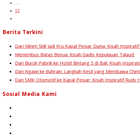
…
Alumni
13
asal
Go
SMK
to
N
Berita Terkini
the
1
next
Dlanggu,
Dari Minim Skill Jadi Kru Kapal Pesiar Dunia: Kisah Inspi
page
Mojokerto.
Menembus Batas Benua: Kisah Gadis Kepulauan Talaud.
Meniti
Dari Buruh Pabrik ke Hotel Bintang 5 di Bali: Kisah Inspira
Karier
Dari Ngawi ke Bahrain: Langkah Kecil yang Membawa Chint
di
Dari SMK Otomotif ke Kapal Pesiar: Kisah Inspiratif Rud
Dunia
Kuliner.!
Sosial Media Kami
Opens
in
Opens
a
in
Opens
new
a
in
Opens