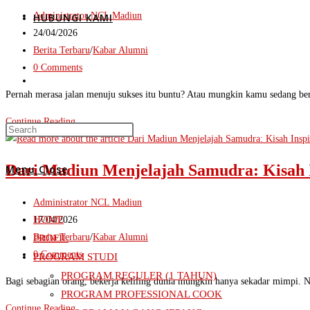
Langkah
Post
Administrator NCL Madiun
HUBUNGI KAMI
Kecil
author:
Post
24/04/2026
yang
published:
Post
Berita Terbaru
/
Kabar Alumni
Membawa
category:
Post
0 Comments
Chintami
Toggle
comments:
Purbaningrum
Pernah merasa jalan menuju sukses itu buntu? Atau mungkin kamu sedang be
ke
Dari
Continue Reading
Kancah
Press
SMK
website
Internasional
Escape
Otomotif
to
Dari Madiun Menjelajah Samudra: Kisah Ins
Menu
Close
ke
close
Kapal
the
Post
Administrator NCL Madiun
search
Pesiar:
search
author:
Post
HOME
17/04/2026
Kisah
panel.
published:
Post
Berita Terbaru
/
Kabar Alumni
PROFIL
Inspiratif
category:
Post
0 Comments
PROGRAM STUDI
Rudy
comments:
PROGRAM REGULER (1 TAHUN)
Handoko
Bagi sebagian orang, bekerja keliling dunia mungkin hanya sekadar mimpi. 
PROGRAM PROFESSIONAL COOK
yang
Dari
Continue Reading