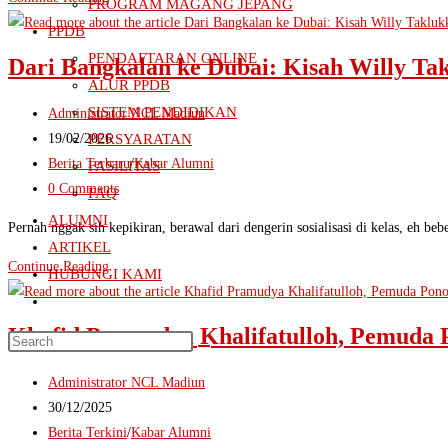
Pantang
PROGRAM MAGANG JEPANG
Madiun
Menyerah.!
PPDB
Menjelajah
PENDAFTARAN ONLINE
Dari Bangkalan ke Dubai: Kisah Willy Tak
Samudra:
ALUR PPDB
Kisah
SISTEM PENDIDIKAN
Post
Administrator NCL Madiun
Inspiratif
author:
Post
19/02/2026
PERSYARATAN
Alfi
published:
Post
Berita Terbaru
/
Kabar Alumni
FASILITAS
di
category:
Post
0 Comments
FAQ
Industri
comments:
ALUMNI
Hospitality
Pernah nggak sih kepikiran, berawal dari dengerin sosialisasi di kelas, eh 
Internasional
ARTIKEL
Dari
Continue Reading
HUBUNGI KAMI
Bangkalan
Toggle
ke
website
Khafid Pramudya Khalifatulloh, Pemuda P
Dubai:
Search
search
Kisah
this
Post
Administrator NCL Madiun
Willy
website
author:
Post
30/12/2025
Taklukkan
published:
Post
Berita Terkini
/
Kabar Alumni
Hotel