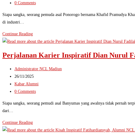
category:
Post
0 Comments
Bintang
comments:
5
Siapa sangka, seorang pemuda asal Ponorogo bernama Khafid Pramudya Khali
Internasional!
di industri…
Khafid
Continue Reading
Pramudya
Khalifatulloh,
Perjalanan Karier Inspiratif Dian Nurul 
Pemuda
Ponorogo,
Post
Administrator NCL Madiun
Kok
author:
Post
26/11/2025
Bisa
published:
Post
Kabar Alumni
Keliling
category:
Post
0 Comments
Dunia?
comments:
Siapa sangka, seorang pemudi asal Banyumas yang awalnya tidak pernah terpik
dari…
Perjalanan
Continue Reading
Karier