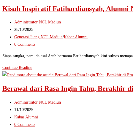
Inspiratif
Kisah Inspiratif Fatihardiansyah, Alumn
Dian
Nurul
Post
Administrator NCL Madiun
Fadilah:
author:
Post
28/10/2025
Dari
published:
Post
Generasi Juang NCL Madiun
/
Kabar Alumni
Banyumas
category:
Post
0 Comments
ke
comments:
Kapal
Siapa sangka, pemuda asal Aceh bernama Fatihardiansyah kini sukses menapa
Pesiar
Kisah
Continue Reading
Dunia.!
Inspiratif
Fatihardiansyah,
Berawal dari Rasa Ingin Tahu, Berakhir di
Alumni
NCL
Post
Administrator NCL Madiun
Madiun
author:
Post
11/10/2025
yang
published:
Post
Kabar Alumni
Raih
category:
Post
0 Comments
American
comments: