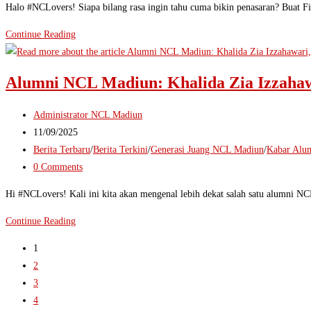
Dream.!
Halo #NCLovers! Siapa bilang rasa ingin tahu cuma bikin penasaran? Buat F
Berawal
Continue Reading
dari
Rasa
Alumni NCL Madiun: Khalida Zia Izzahawa
Ingin
Tahu,
Post
Administrator NCL Madiun
Berakhir
author:
Post
11/09/2025
di
published:
Post
Berita Terbaru
/
Berita Terkini
/
Generasi Juang NCL Madiun
/
Kabar Alu
Front
category:
Post
0 Comments
Desk
comments:
Hilton
Hi #NCLovers! Kali ini kita akan mengenal lebih dekat salah satu alumni NC
Qatar.!
Alumni
Continue Reading
NCL
1
Madiun:
2
Khalida
3
Zia
4
Izzahawari,