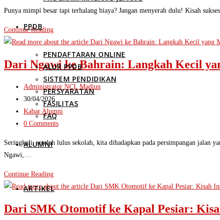
comments:
Punya mimpi besar tapi terhalang biaya? Jangan menyerah dulu! Kisah sukse
PPDB
Dari
Continue Reading
Buruh
PENDAFTARAN ONLINE
Pabrik
Dari Ngawi ke Bahrain: Langkah Kecil y
ALUR PPDB
ke
SISTEM PENDIDIKAN
Hotel
Post
Administrator NCL Madiun
PERSYARATAN
Bintang
author:
Post
30/04/2026
FASILITAS
5
published:
Post
Kabar Alumni
FAQ
di
category:
Post
0 Comments
Bali:
comments:
Kisah
Seringkali, setelah lulus sekolah, kita dihadapkan pada persimpangan jalan 
ALUMNI
Inspiratif
Ngawi,…
Diah
Dari
Continue Reading
Pitaloka
Ngawi
ARTIKEL
Lewat
ke
NCL
Dari SMK Otomotif ke Kapal Pesiar: Kisa
Bahrain:
Madiun.!