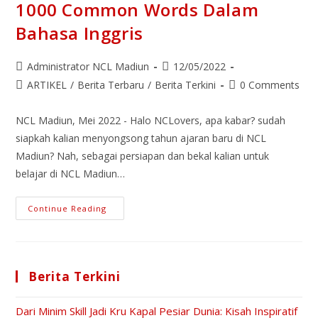
Resep
1000 Common Words Dalam
Manjur
Biar
Bahasa Inggris
Mahir
Bahasa
Inggris!
Post
Post
Administrator NCL Madiun
12/05/2022
author:
published:
Post
Post
ARTIKEL
/
Berita Terbaru
/
Berita Terkini
0 Comments
category:
comments:
NCL Madiun, Mei 2022 - Halo NCLovers, apa kabar? sudah
siapkah kalian menyongsong tahun ajaran baru di NCL
Madiun? Nah, sebagai persiapan dan bekal kalian untuk
belajar di NCL Madiun…
1000
Continue Reading
Common
Words
Dalam
Bahasa
Inggris
Berita Terkini
Dari Minim Skill Jadi Kru Kapal Pesiar Dunia: Kisah Inspiratif