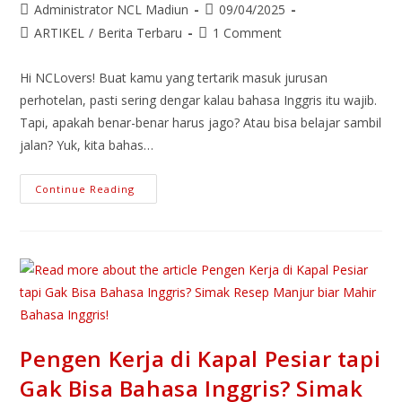
Post
Post
Administrator NCL Madiun
09/04/2025
author:
published:
Post
Post
ARTIKEL
/
Berita Terbaru
1 Comment
category:
comments:
Hi NCLovers! Buat kamu yang tertarik masuk jurusan
perhotelan, pasti sering dengar kalau bahasa Inggris itu wajib.
Tapi, apakah benar-benar harus jago? Atau bisa belajar sambil
jalan? Yuk, kita bahas…
Apakah
Continue Reading
Jurusan
Perhotelan
Harus
Bisa
Bahasa
Inggris?
Cek
Faktanya
Berikut!
Pengen Kerja di Kapal Pesiar tapi
Gak Bisa Bahasa Inggris? Simak