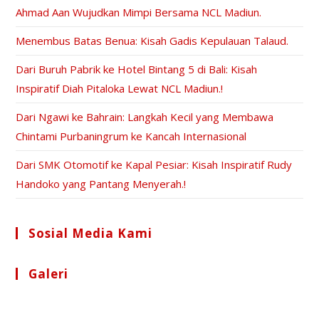
Ahmad Aan Wujudkan Mimpi Bersama NCL Madiun.
Menembus Batas Benua: Kisah Gadis Kepulauan Talaud.
Dari Buruh Pabrik ke Hotel Bintang 5 di Bali: Kisah
Inspiratif Diah Pitaloka Lewat NCL Madiun.!
Dari Ngawi ke Bahrain: Langkah Kecil yang Membawa
Chintami Purbaningrum ke Kancah Internasional
Dari SMK Otomotif ke Kapal Pesiar: Kisah Inspiratif Rudy
Handoko yang Pantang Menyerah.!
Sosial Media Kami
Opens
Opens
Opens
Opens
Opens
Galeri
in
in
in
in
in
a
a
a
a
a
new
new
new
new
new