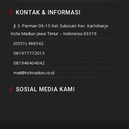
KONTAK & INFORMASI
Jl. S. Parman 09-15 Kel. Sukosari Kec. Kartoharjo
Kota Madiun Jawa Timur – Indonesia 63319
(0351) 466542
081977772015
081946404042
mail@nclmadiun.co.id
SOSIAL MEDIA KAMI
Opens
Opens
Opens
Opens
Opens
in
in
in
in
in
a
a
a
a
a
new
new
new
new
new