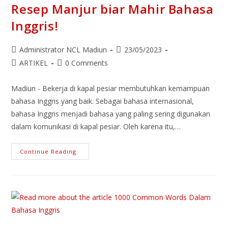
Resep Manjur biar Mahir Bahasa
Inggris!
Post
Post
Administrator NCL Madiun
23/05/2023
author:
published:
Post
Post
ARTIKEL
0 Comments
category:
comments:
Madiun - Bekerja di kapal pesiar membutuhkan kemampuan
bahasa Inggris yang baik. Sebagai bahasa internasional,
bahasa Inggris menjadi bahasa yang paling sering digunakan
dalam komunikasi di kapal pesiar. Oleh karena itu,…
Pengen
Continue Reading
Kerja
Di
Kapal
Pesiar
Tapi
Gak
Bisa
Bahasa
Inggris?
Simak