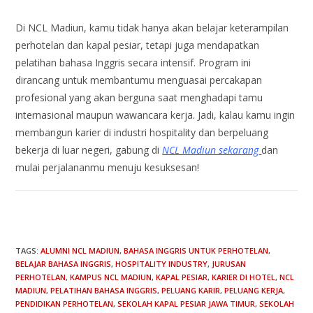
Di NCL Madiun, kamu tidak hanya akan belajar keterampilan
perhotelan dan kapal pesiar, tetapi juga mendapatkan
pelatihan bahasa Inggris secara intensif. Program ini
dirancang untuk membantumu menguasai percakapan
profesional yang akan berguna saat menghadapi tamu
internasional maupun wawancara kerja. Jadi, kalau kamu ingin
membangun karier di industri hospitality dan berpeluang
bekerja di luar negeri, gabung di
NCL Madiun sekarang
dan
mulai perjalananmu menuju kesuksesan!
TAGS
:
ALUMNI NCL MADIUN
,
BAHASA INGGRIS UNTUK PERHOTELAN
,
BELAJAR BAHASA INGGRIS
,
HOSPITALITY INDUSTRY
,
JURUSAN
PERHOTELAN
,
KAMPUS NCL MADIUN
,
KAPAL PESIAR
,
KARIER DI HOTEL
,
NCL
MADIUN
,
PELATIHAN BAHASA INGGRIS
,
PELUANG KARIR
,
PELUANG KERJA
,
PENDIDIKAN PERHOTELAN
,
SEKOLAH KAPAL PESIAR JAWA TIMUR
,
SEKOLAH