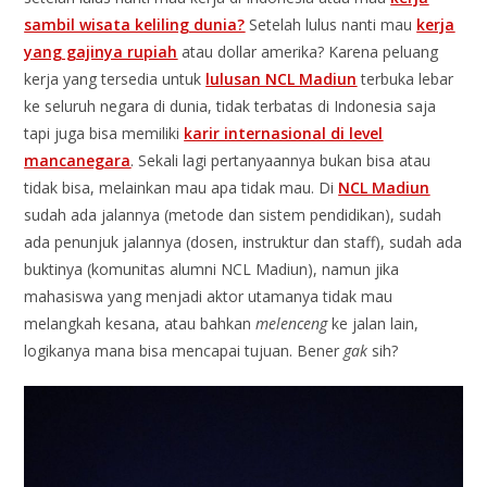
sambil wisata keliling dunia?
Setelah lulus nanti mau
kerja
yang gajinya rupiah
atau dollar amerika? Karena peluang
kerja yang tersedia untuk
lulusan NCL Madiun
terbuka lebar
ke seluruh negara di dunia, tidak terbatas di Indonesia saja
tapi juga bisa memiliki
karir internasional di level
mancanegara
. Sekali lagi pertanyaannya bukan bisa atau
tidak bisa, melainkan mau apa tidak mau. Di
NCL Madiun
sudah ada jalannya (metode dan sistem pendidikan), sudah
ada penunjuk jalannya (dosen, instruktur dan staff), sudah ada
buktinya (komunitas alumni NCL Madiun), namun jika
mahasiswa yang menjadi aktor utamanya tidak mau
melangkah kesana, atau bahkan
melenceng
ke jalan lain,
logikanya mana bisa mencapai tujuan. Bener
gak
sih?