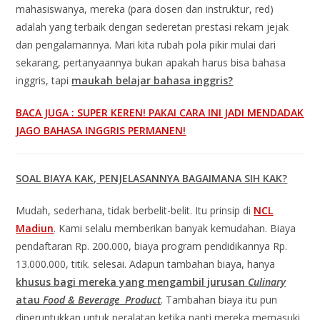
mahasiswanya, mereka (para dosen dan instruktur, red)
adalah yang terbaik dengan sederetan prestasi rekam jejak
dan pengalamannya. Mari kita rubah pola pikir mulai dari
sekarang, pertanyaannya bukan apakah harus bisa bahasa
inggris, tapi
maukah belajar bahasa inggris?
BACA JUGA : SUPER KEREN! PAKAI CARA INI JADI MENDADAK
JAGO BAHASA INGGRIS PERMANEN!
SOAL BIAYA KAK, PENJELASANNYA BAGAIMANA SIH KAK?
Mudah, sederhana, tidak berbelit-belit. Itu prinsip di
NCL
Madiun
. Kami selalu memberikan banyak kemudahan. Biaya
pendaftaran Rp. 200.000, biaya program pendidikannya Rp.
13.000.000, titik. selesai. Adapun tambahan biaya, hanya
khusus bagi mereka yang mengambil jurusan
Culinary
atau
Food & Beverage Product
. Tambahan biaya itu pun
diperuntukkan untuk peralatan ketika nanti mereka memasuki