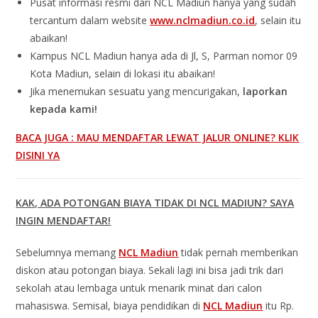
Pusat informasi resmi dari NCL Madiun hanya yang sudah
tercantum dalam website
www.nclmadiun.co.id
, selain itu
abaikan!
Kampus NCL Madiun hanya ada di Jl, S, Parman nomor 09
Kota Madiun, selain di lokasi itu abaikan!
Jika menemukan sesuatu yang mencurigakan,
laporkan
kepada kami!
BACA JUGA : MAU MENDAFTAR LEWAT JALUR ONLINE? KLIK
DISINI YA
KAK, ADA POTONGAN BIAYA TIDAK DI NCL MADIUN? SAYA
INGIN MENDAFTAR!
Sebelumnya memang
NCL Madiun
tidak pernah memberikan
diskon atau potongan biaya. Sekali lagi ini bisa jadi trik dari
sekolah atau lembaga untuk menarik minat dari calon
mahasiswa. Semisal, biaya pendidikan di
NCL Madiun
itu Rp.