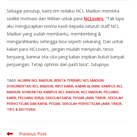
Sebagai penutup, kami tim redaksi NCL Madiun meminta
sedikit motivasi dari Wildan untuk para
NCLovers
. “Tak lupa
aku mengucapkan terima kasih kepada seluruh staff NCL
Madiun yang sudah membantu, membimbing &
mengarahkanku sehingga bisa seperti sekarang. Dan untuk
kalian para NCLovers, jangan mudah menyerah, terus
berjuang, karena cita-cita yang kalian impikan butuh banyak
perjuangan. Tetap optimis dan pasti bisa”, tutupnya.
TAGS
:
ALUMNI NCL MADIUN
,
BERITA TERBARU NCL MADIUN
,
DOKUMENTASI NCL MADIUN
,
INFO KARIR
,
KABAR ALUMNI
,
KAMPUS NCL
MADIUN
,
KOMUNITAS KAMPUS NCL MADIUN
,
NCL MADIUN
,
PELUANG
KARIR
,
PELUANG KERJA
,
SEKOLAH KAPAL PESIAR JAWA TIMUR
,
SEKOLAH
PERHOTELAN DAN KAPAL PESIAR
,
SEKOLAH PERHOTELAN JAWA TIMUR
,
TIPS & MOTIVASI
Previous Post