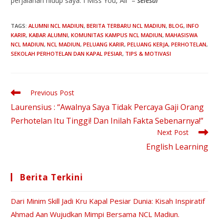
perjalanan hidup saya. I Miss You, All” –
selesai
TAGS
:
ALUMNI NCL MADIUN
,
BERITA TERBARU NCL MADIUN
,
BLOG
,
INFO
KARIR
,
KABAR ALUMNI
,
KOMUNITAS KAMPUS NCL MADIUN
,
MAHASISWA
NCL MADIUN
,
NCL MADIUN
,
PELUANG KARIR
,
PELUANG KERJA
,
PERHOTELAN
,
SEKOLAH PERHOTELAN DAN KAPAL PESIAR
,
TIPS & MOTIVASI
Previous Post
Laurensius : “Awalnya Saya Tidak Percaya Gaji Orang
Perhotelan Itu Tinggi! Dan Inilah Fakta Sebenarnya!”
Next Post
English Learning
Berita Terkini
Dari Minim Skill Jadi Kru Kapal Pesiar Dunia: Kisah Inspiratif
Ahmad Aan Wujudkan Mimpi Bersama NCL Madiun.