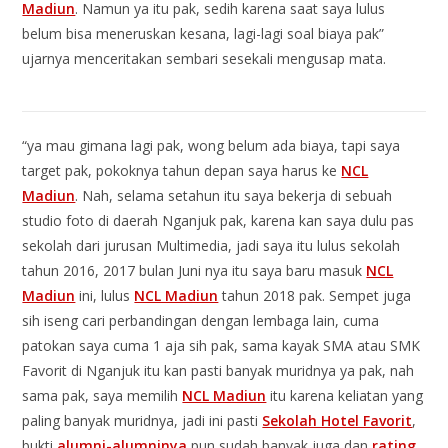
Madiun
. Namun ya itu pak, sedih karena saat saya lulus
belum bisa meneruskan kesana, lagi-lagi soal biaya pak”
ujarnya menceritakan sembari sesekali mengusap mata.
“ya mau gimana lagi pak, wong belum ada biaya, tapi saya
target pak, pokoknya tahun depan saya harus ke
NCL
Madiun
. Nah, selama setahun itu saya bekerja di sebuah
studio foto di daerah Nganjuk pak, karena kan saya dulu pas
sekolah dari jurusan Multimedia, jadi saya itu lulus sekolah
tahun 2016, 2017 bulan Juni nya itu saya baru masuk
NCL
Madiun
ini, lulus
NCL Madiun
tahun 2018 pak. Sempet juga
sih iseng cari perbandingan dengan lembaga lain, cuma
patokan saya cuma 1 aja sih pak, sama kayak SMA atau SMK
Favorit di Nganjuk itu kan pasti banyak muridnya ya pak, nah
sama pak, saya memilih
NCL Madiun
itu karena keliatan yang
paling banyak muridnya, jadi ini pasti
Sekolah Hotel Favorit
,
bukti
alumni-alumninya
pun sudah banyak juga dan
rating