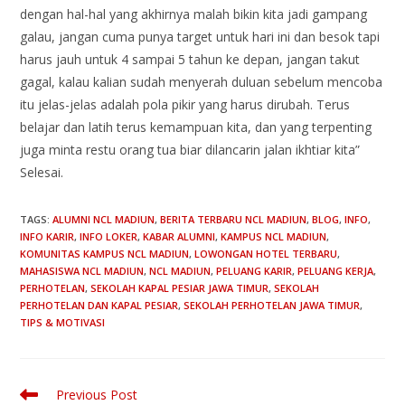
dengan hal-hal yang akhirnya malah bikin kita jadi gampang
galau, jangan cuma punya target untuk hari ini dan besok tapi
harus jauh untuk 4 sampai 5 tahun ke depan, jangan takut
gagal, kalau kalian sudah menyerah duluan sebelum mencoba
itu jelas-jelas adalah pola pikir yang harus dirubah. Terus
belajar dan latih terus kemampuan kita, dan yang terpenting
juga minta restu orang tua biar dilancarin jalan ikhtiar kita”
Selesai.
TAGS
:
ALUMNI NCL MADIUN
,
BERITA TERBARU NCL MADIUN
,
BLOG
,
INFO
,
INFO KARIR
,
INFO LOKER
,
KABAR ALUMNI
,
KAMPUS NCL MADIUN
,
KOMUNITAS KAMPUS NCL MADIUN
,
LOWONGAN HOTEL TERBARU
,
MAHASISWA NCL MADIUN
,
NCL MADIUN
,
PELUANG KARIR
,
PELUANG KERJA
,
PERHOTELAN
,
SEKOLAH KAPAL PESIAR JAWA TIMUR
,
SEKOLAH
PERHOTELAN DAN KAPAL PESIAR
,
SEKOLAH PERHOTELAN JAWA TIMUR
,
TIPS & MOTIVASI
Previous Post