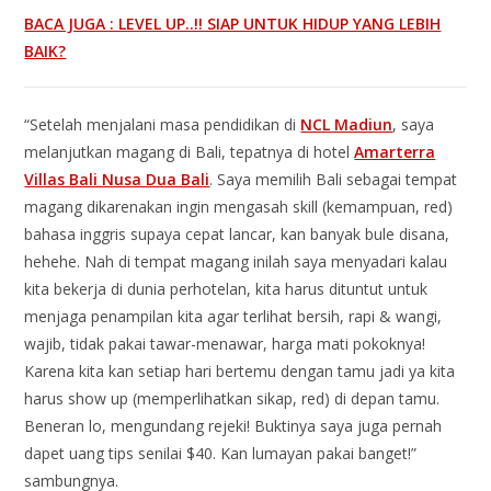
BACA JUGA : LEVEL UP..!! SIAP UNTUK HIDUP YANG LEBIH
BAIK?
“Setelah menjalani masa pendidikan di
NCL Madiun
, saya
melanjutkan magang di Bali, tepatnya di hotel
Amarterra
Villas Bali Nusa Dua Bali
. Saya memilih Bali sebagai tempat
magang dikarenakan ingin mengasah skill (kemampuan, red)
bahasa inggris supaya cepat lancar, kan banyak bule disana,
hehehe. Nah di tempat magang inilah saya menyadari kalau
kita bekerja di dunia perhotelan, kita harus dituntut untuk
menjaga penampilan kita agar terlihat bersih, rapi & wangi,
wajib, tidak pakai tawar-menawar, harga mati pokoknya!
Karena kita kan setiap hari bertemu dengan tamu jadi ya kita
harus show up (memperlihatkan sikap, red) di depan tamu.
Beneran lo, mengundang rejeki! Buktinya saya juga pernah
dapet uang tips senilai $40. Kan lumayan pakai banget!”
sambungnya.