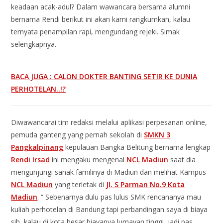
keadaan acak-adul? Dalam wawancara bersama alumni
bernama Rendi berikut ini akan kami rangkumkan, kalau
ternyata penampilan rapi, mengundang rejeki. Simak
selengkapnya.
BACA JUGA : CALON DOKTER BANTING SETIR KE DUNIA
PERHOTELAN..!?
Diwawancarai tim redaksi melalui aplikasi perpesanan online,
pemuda ganteng yang pernah sekolah di
SMKN 3
Pangkalpinang
kepulauan Bangka Belitung bernama lengkap
Rendi Irsad
ini mengaku mengenal
NCL Madiun
saat dia
mengunjungi sanak familinya di Madiun dan melihat Kampus
NCL Madiun
yang terletak di
Jl. S Parman No.9 Kota
Madiun
. “ Sebenarnya dulu pas lulus SMK rencananya mau
kuliah perhotelan di Bandung tapi perbandingan saya di biaya
sih, kalau di kota besar biayanya lumayan tinggi, jadi pas