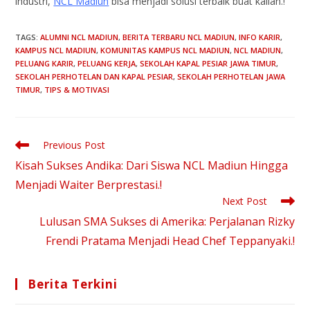
industri,
NCL Madiun
bisa menjadi solusi terbaik buat kalian.!
TAGS
:
ALUMNI NCL MADIUN
,
BERITA TERBARU NCL MADIUN
,
INFO KARIR
,
KAMPUS NCL MADIUN
,
KOMUNITAS KAMPUS NCL MADIUN
,
NCL MADIUN
,
PELUANG KARIR
,
PELUANG KERJA
,
SEKOLAH KAPAL PESIAR JAWA TIMUR
,
SEKOLAH PERHOTELAN DAN KAPAL PESIAR
,
SEKOLAH PERHOTELAN JAWA
TIMUR
,
TIPS & MOTIVASI
Previous Post
Kisah Sukses Andika: Dari Siswa NCL Madiun Hingga
Menjadi Waiter Berprestasi.!
Next Post
Lulusan SMA Sukses di Amerika: Perjalanan Rizky
Frendi Pratama Menjadi Head Chef Teppanyaki.!
Berita Terkini